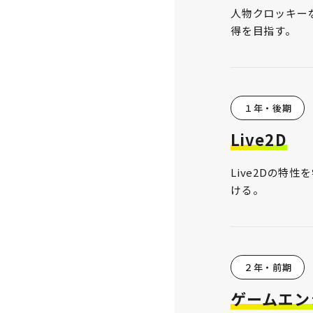
人物クロッキー
得を目指す。
１年・後期
Live2D
Live2Dの特
ける。
２年・前期
ゲームエン