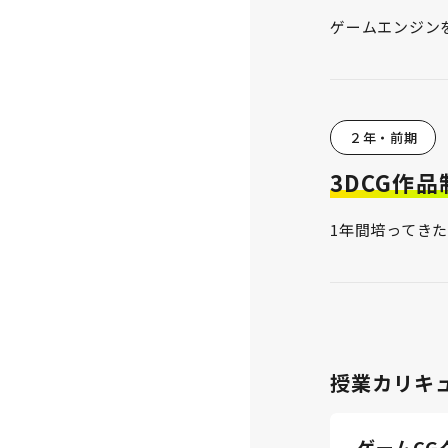
ゲームエンジン
２年・前期
3DCG作品
1年間培ってき
授業カリキ
ゲームC