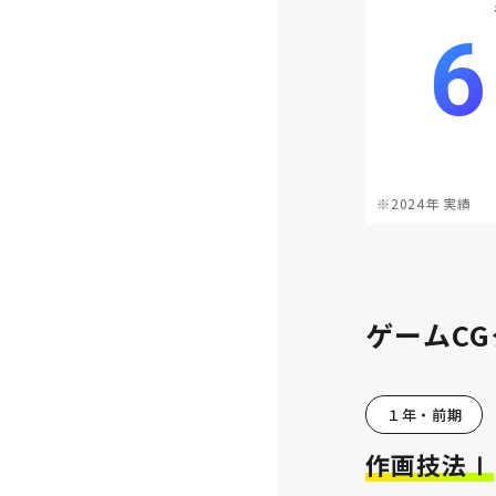
6
※2024年 実績
ゲームCG
１年・前期
作画技法Ⅰ