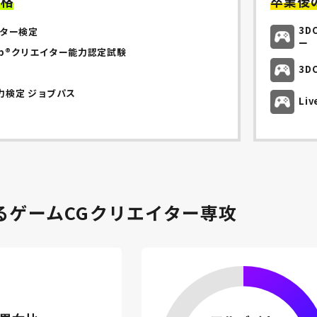
資格
卒業後
3D
イター検定
ー
hop®クリエイター能力認定試験
3D
力検定 ジョブパス
Li
るゲームCGクリエイター専攻