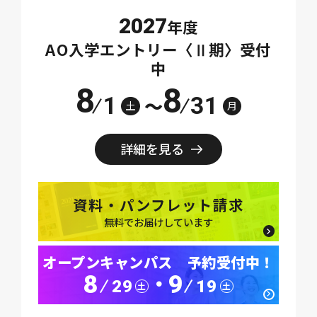
2027
年度
AO入学エントリー〈Ⅱ期〉受付
中
8
8
1
31
～
土
月
詳細を見る
資料・パンフレット請求
無料でお届けしています
オープンキャンパス 予約受付中！
8
9
･
29
19
土
土