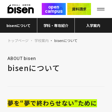
open
資料請求
campus
bisenについて
学科・専攻紹介
入学案内
トップページ
学校案内
bisenについて
ABOUT bisen
bisenについて
夢を“夢で終わらせない”ために