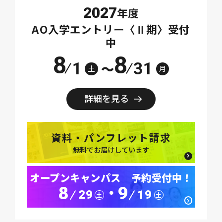
2027
年度
AO入学エントリー〈Ⅱ期〉受付
中
8
8
1
31
～
土
月
詳細を見る
資料・パンフレット請求
無料でお届けしています
オープンキャンパス 予約受付中！
8
9
･
29
19
土
土