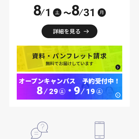
8
8
1
31
～
土
月
詳細を見る
資料・パンフレット請求
無料でお届けしています
オープンキャンパス 予約受付中！
8
9
･
29
19
土
土