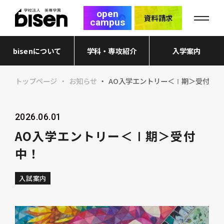
open
資料請求
campus
bisenについて
学科・専攻紹介
入学案内
トップページ
お知らせ
AO入学エントリー＜Ⅰ期＞受付中！
2026.06.01
AO入学エントリー＜Ⅰ期＞受付
中！
入試案内