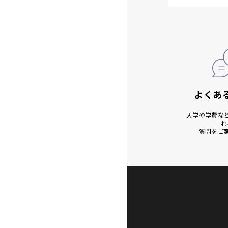
よくあ
入学や学費な
れ
質問をご