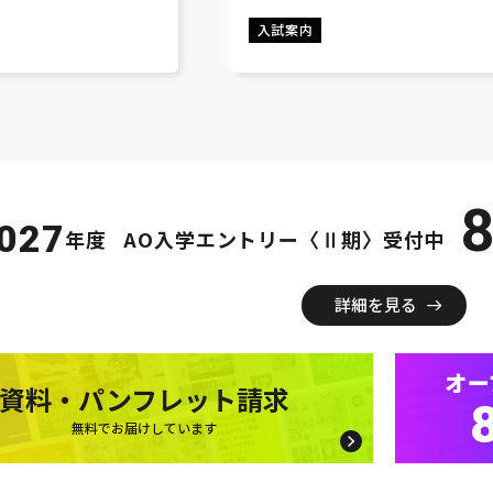
入試案内
8
027
年度
AO入学エントリー〈Ⅱ期〉受付中
詳細を見る
オー
資料・パンフレット請求
無料でお届けしています