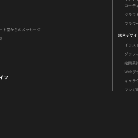
コーデ
クラフ
フラワ
ート室からのメッセージ
総合デザイ
問
イラス
グラフ
格
絵画芸
Web
イフ
キャラ
マンガ