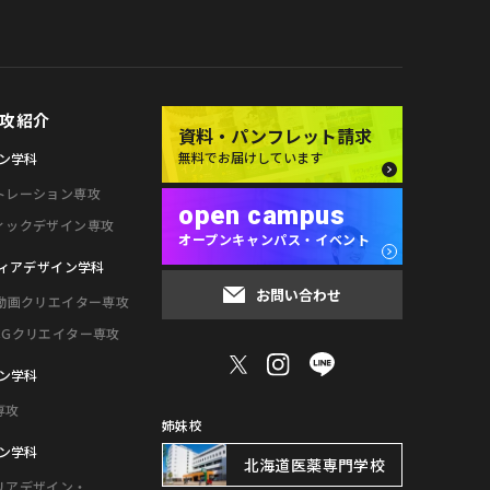
攻紹介
資料・パンフレット請求
無料でお届けしています
ン学科
トレーション専攻
open campus
ィックデザイン専攻
オープンキャンパス・イベント
ィアデザイン学科
お問い合わせ
・動画クリエイター専攻
CGクリエイター専攻
ン学科
専攻
姉妹校
ン学科
北海道医薬専門学校
リアデザイン・