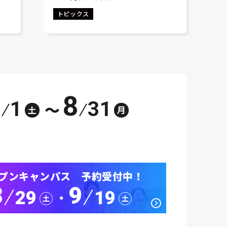
トピックス
8
1
31
～
土
月
プンキャンパス 予約受付中！
8
9
29
19
･
土
土