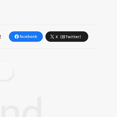
！
facebook
X（旧Twitter）
nd