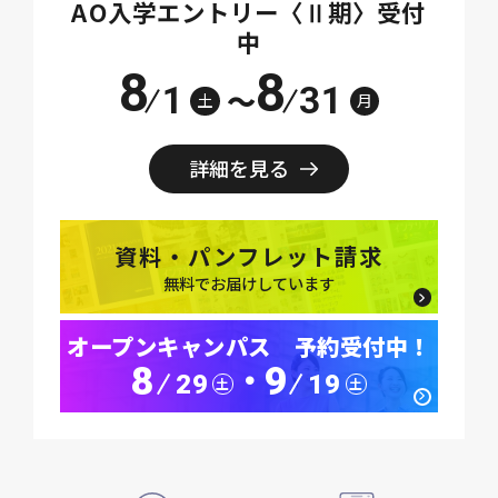
AO入学エントリー〈Ⅱ期〉受付
中
8
8
1
31
～
土
月
詳細を見る
資料・パンフレット請求
無料でお届けしています
オープンキャンパス 予約受付中！
8
9
･
29
19
土
土