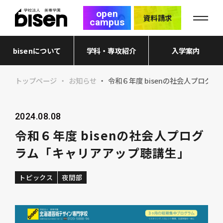
open
資料請求
campus
bisenについて
学科・専攻紹介
入学案内
トップページ
お知らせ
令和６年度 bisenの社会人プログ
2024.08.08
令和６年度 bisenの社会人プログ
ラム「キャリアアップ聴講生」
トピックス
夜間部