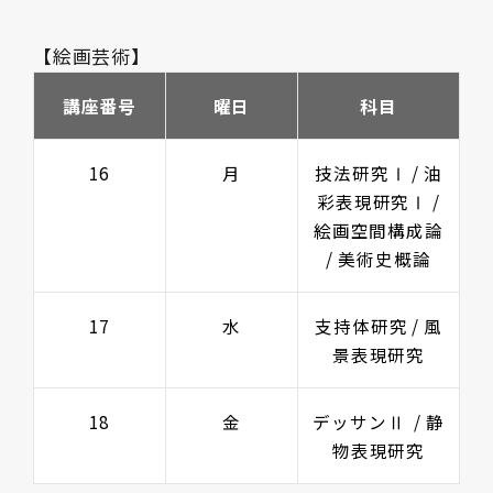
【絵画芸術】
講座番号
曜日
科目
16
月
技法研究Ⅰ / 油
彩表現研究Ⅰ /
絵画空間構成論
/ 美術史概論
17
水
支持体研究 / 風
景表現研究
18
金
デッサンⅡ / 静
物表現研究