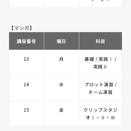
【マンガ】
講座番号
曜日
科目
13
月
基礎 / 実践Ⅰ /
実践Ⅱ
14
水
プロット演習 /
ネーム演習
15
金
クリップスタジ
オⅠ・Ⅱ・Ⅲ