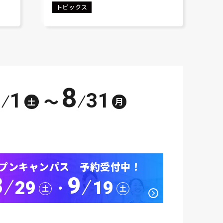
トピックス
8
1
31
～
土
月
プンキャンパス 予約受付中！
8
9
29
19
･
土
土