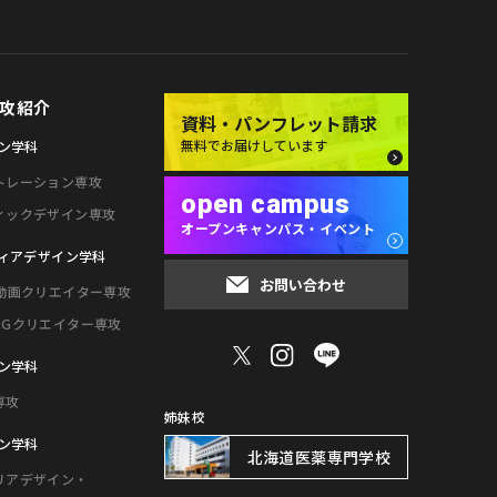
攻紹介
資料・パンフレット請求
無料でお届けしています
ン学科
トレーション専攻
open campus
ィックデザイン専攻
オープンキャンパス・イベント
ィアデザイン学科
お問い合わせ
・動画クリエイター専攻
CGクリエイター専攻
ン学科
専攻
姉妹校
ン学科
北海道医薬専門学校
リアデザイン・