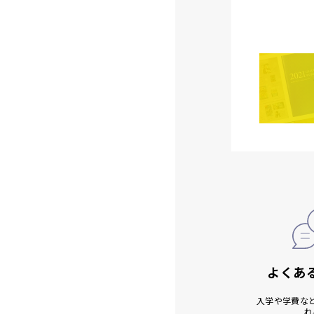
よくあ
入学や学費な
れ