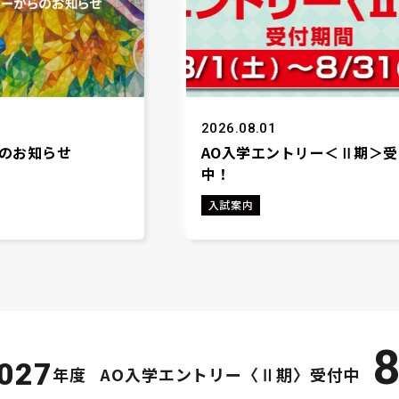
2026.08.01
のお知らせ
AO入学エントリー＜Ⅱ期＞受
中！
入試案内
8
027
年度
AO入学エントリー〈Ⅱ期〉受付中