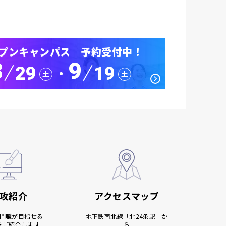
プンキャンパス 予約受付中！
8
9
29
19
･
土
土
攻紹介
アクセスマップ
門職が目指せる
地下鉄南北線
「北24条駅」か
をご紹介します
ら