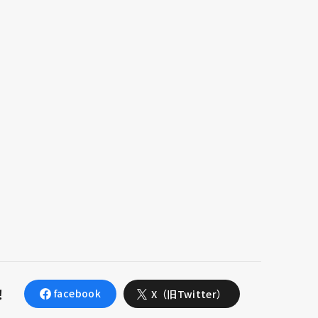
！
facebook
X（旧Twitter）