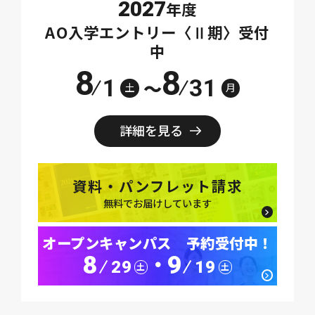
2027
年度
AO入学エントリー〈Ⅱ期〉受付
中
8
8
1
31
～
土
月
詳細を見る
資料・パンフレット請求
無料でお届けしています
オープンキャンパス 予約受付中！
8
9
･
29
19
土
土