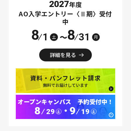
2027
年度
AO入学エントリー〈Ⅱ期〉受付
中
8
8
1
31
～
土
月
詳細を見る
資料・パンフレット請求
無料でお届けしています
オープンキャンパス 予約受付中！
8
9
･
29
19
土
土