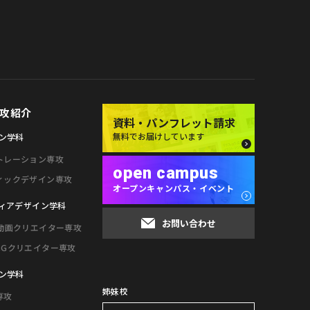
攻紹介
資料・パンフレット請求
無料でお届けしています
ン学科
トレーション専攻
open campus
ィックデザイン専攻
オープンキャンパス・イベント
ィアデザイン学科
お問い合わせ
・動画クリエイター専攻
CGクリエイター専攻
ン学科
専攻
姉妹校