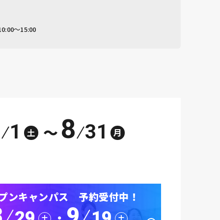
00～15:00
8
1
31
～
土
月
プンキャンパス 予約受付中！
8
9
29
19
･
土
土