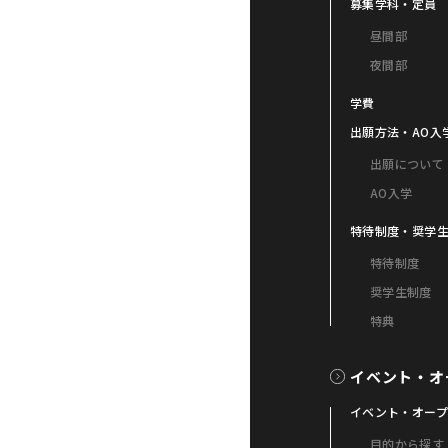
募集学科・定員
昼間部
夜間部
学費
出願方法・AO入
出願について
AO入学
特待制度・奨学
特待制度
奨学生制度
特典
イベント・オ
イベント・オー
目的から探す