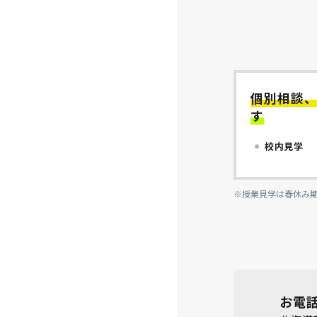
個別相談
す
校内見学
※授業見学は春休み
お電