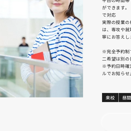
平日の時間帯（
ができます。
で対応
実際の授業の
は、専攻や就
寧にお答えし
※完全予約制
二希望は別の
※予約日時確
ルでお知らせ
来校
昼