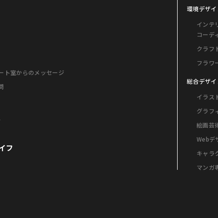
環境デザイ
インテ
コーデ
クラフ
フラワ
ート室からのメッセージ
総合デザイ
問
イラス
グラフ
格
絵画芸
Web
イフ
キャラ
マンガ