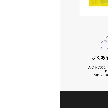
よくあ
入学や学費な
れ
質問をご