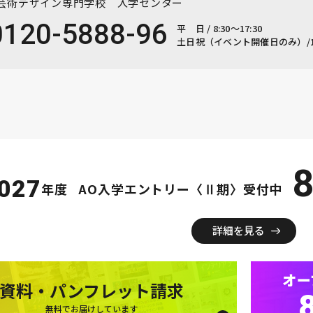
芸術デザイン専門学校
入学センター
0120-5888-96
平 日 / 8:30～17:30
土日祝（イベント開催日のみ）/10:
8
027
年度
AO入学エントリー〈Ⅱ期〉受付中
詳細を見る
オー
資料・パンフレット請求
無料でお届けしています