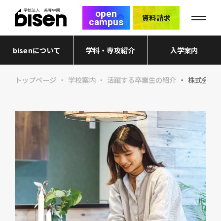
open
資料請求
campus
bisenについて
学科・専攻紹介
入学案内
トップページ
学校案内
活躍する卒業生の紹介
株式会社