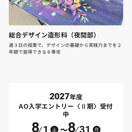
総合デザイン造形科（夜間部）
週３日の授業で、デザインの基礎から実践力までを２
年間で習得できる６専攻
2027
年度
AO入学エントリー〈Ⅱ期〉受付
中
8
8
1
31
～
土
月